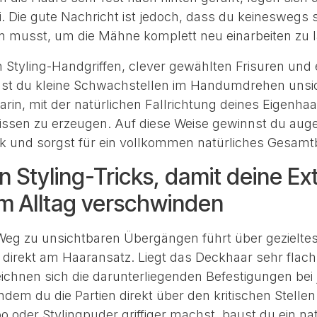
i. Die gute Nachricht ist jedoch, dass du keineswegs s
n musst, um die Mähne komplett neu einarbeiten zu 
en Styling-Handgriffen, clever gewählten Frisuren und
st du kleine Schwachstellen im Handumdrehen unsi
darin, mit der natürlichen Fallrichtung deines Eigenhaa
kissen zu erzeugen. Auf diese Weise gewinnst du auge
ck und sorgst für ein vollkommen natürliches Gesamtb
n Styling-Tricks, damit deine Ex
im Alltag verschwinden
Weg zu unsichtbaren Übergängen führt über gezielte
irekt am Haaransatz. Liegt das Deckhaar sehr flach 
eichnen sich die darunterliegenden Befestigungen bei 
dem du die Partien direkt über den kritischen Stellen
oder Stylingpuder griffiger machst, baust du ein nat