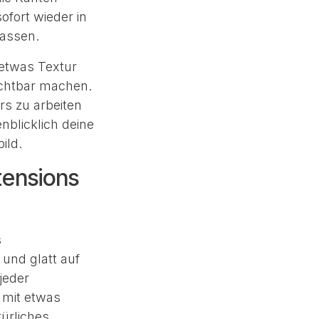
ofort wieder in
lassen.
 etwas Textur
chtbar machen.
rs zu arbeiten
nblicklich deine
ild.
tensions
s
und glatt auf
jeder
 mit etwas
ürliches