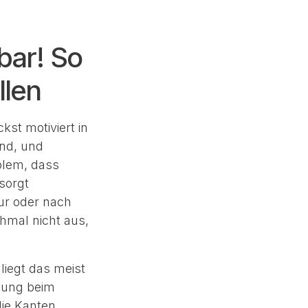
bar! So
llen
st motiviert in
ind, und
oblem, dass
 sorgt
ur oder nach
hmal nicht aus,
iegt das meist
htung beim
die Kanten