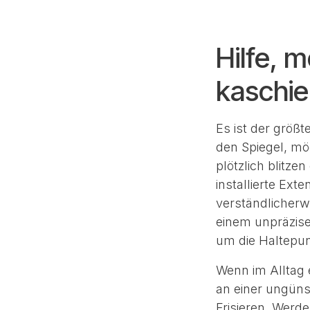
Hilfe, 
kaschie
Es ist der größ
den Spiegel, mö
plötzlich blitz
installierte Ext
verständlicherw
einem unpräzise
um die Haltepun
Wenn im Alltag 
an einer ungüns
Frisieren. Werde