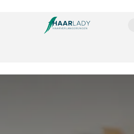
tensions
Microring Extensions
Clip Extensions
Tressen