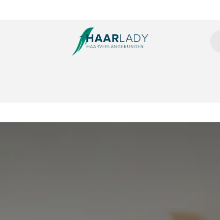
tensions
Microring Extensions
Clip Extensions
Tressen