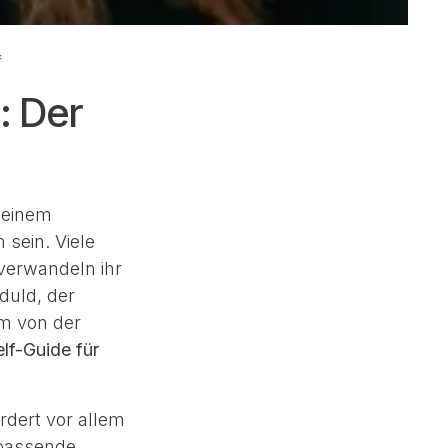
f
: Der
 einem
sein. Viele
verwandeln ihr
duld, der
um von der
lf-Guide für
rdert vor allem
 passende