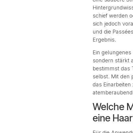
Hintergrundwiss
schief werden 
sich jedoch vor
und die Passées 
Ergebnis.
Ein gelungenes D
sondern stärkt 
bestimmst das 
selbst. Mit den
das Einarbeiten 
atemberaubenden
Welche M
eine Haa
Für die Anwendu