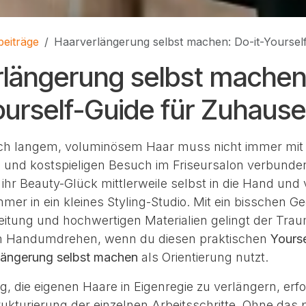
beiträge
Haarverlängerung selbst machen: Do-it-Yoursel
längerung selbst machen
ourself-Guide für Zuhause
h langem, voluminösem Haar muss nicht immer mit
 und kostspieligen Besuch im Friseursalon verbunden 
hr Beauty-Glück mittlerweile selbst in die Hand und 
er in ein kleines Styling-Studio. Mit ein bisschen Ge
reitung und hochwertigen Materialien gelingt der Tra
 Handumdrehen, wenn du diesen praktischen
Yourse
längerung selbst machen
als Orientierung nutzt.
, die eigenen Haare in Eigenregie zu verlängern, erfo
rukturierung der einzelnen Arbeitsschritte. Ohne das