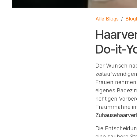
Alle Blogs
Blog
Haarver
Do-it-Y
Der Wunsch nac
zeitaufwendigen
Frauen nehmen i
eigenes Badezimm
richtigen Vorbe
Traummähne im
Zuhausehaarver
Die Entscheidung
eine saubere St