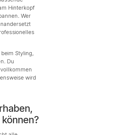
am Hinterkopf
spannen. Wer
inandersetzt
rofessionelles
 beim Styling,
en. Du
n vollkommen
hensweise wird
orhaben,
u können?
ht alle